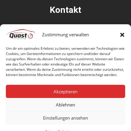
Kontakt
Adresse:
Zustimmung verwalten
Herdecker Str. 30,
58089 Hagen
Um dir ein optimales Erlebnis zu bieten, verwenden wir Technologien wie
Cookies, um Geräteinformationen zu speichern und/oder darauf
Telefon:
zuzugreifen. Wenn du diesen Technologien zustimmst, können wir Daten
0 23 31 – 84 23 940
wie das Surfverhalten oder eindeutige IDs auf dieser Website
verarbeiten. Wenn du deine Zustimmung nicht erteilst oder zurückziehst,
E-Mail:
können bestimmte Merkmale und Funktionen beeinträchtigt werden.
info@pruefzentrum-quast.de
Akzeptieren
Ablehnen
Einstellungen ansehen
Unser Digitalpartner:
MARELI MEDIA GmbH
Impressum
Datenschutz