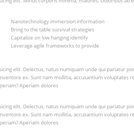
sicing elit. Minus corporis minima, maiores. Doloribus ab
Nanotechnology immersion information
Bring to the table survival strategies
Capitalize on low hanging identify
Leverage agile frameworks to provide
sicing elit. Delectus, natus numquam unde qui pariatur 
m inventore ex. Sunt nam mollitia, accusantium voluptates 
aperiam? Aperiam dolores
sicing elit. Delectus, natus numquam unde qui pariatur 
m inventore ex. Sunt nam mollitia, accusantium voluptates 
aperiam? Aperiam dolores