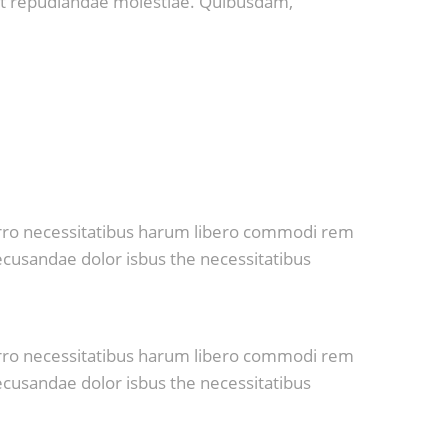
 et repudiandae molestiae. Quibusdam,
porro necessitatibus harum libero commodi rem
recusandae dolor isbus the necessitatibus
porro necessitatibus harum libero commodi rem
recusandae dolor isbus the necessitatibus