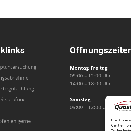
klinks
Öffnungszeite
ptuntersuchung
Montag-Freitag
09:00 – 12:00 Uhr
ngsabnahme
14:00 – 18:00 Uhr
erbegutachtung
eitsprüfung
Samstag
09:00 – 12:00 Uhr
Um dir ein 
pfehlen gerne
Geräteinfor
Technologie