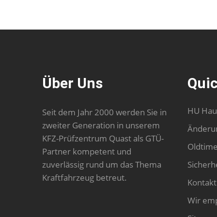
Über Uns
Quic
HU Hau
Seit dem Jahr 2000 werden Sie in
zweiter Generation in unserem
Änderu
KFZ-Prüfzentrum Quast als GTÜ-
Oldtim
Partner kompetent und
zuverlässig rund um das Thema
Sicherh
Kraftfahrzeug betreut.
Kontakt
Wir em