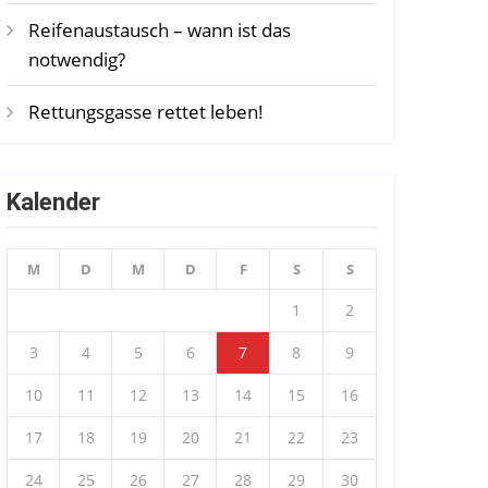
Reifenaustausch – wann ist das
notwendig?
Rettungsgasse rettet leben!
Kalender
M
D
M
D
F
S
S
1
2
3
4
5
6
7
8
9
10
11
12
13
14
15
16
17
18
19
20
21
22
23
24
25
26
27
28
29
30