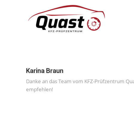
Karina Braun
Danke an das Team vom KFZ-Prüfzentrum Quast!
empfehlen!