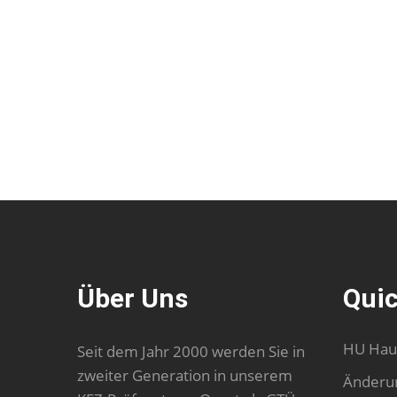
Über Uns
Quic
HU Hau
Seit dem Jahr 2000 werden Sie in
zweiter Generation in unserem
Änderu