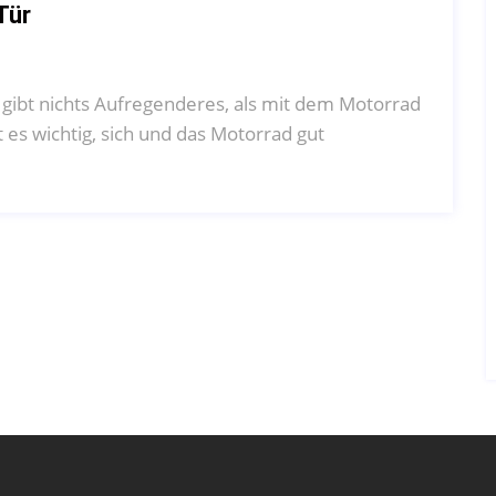
Tür
 gibt nichts Aufregenderes, als mit dem Motorrad
t es wichtig, sich und das Motorrad gut