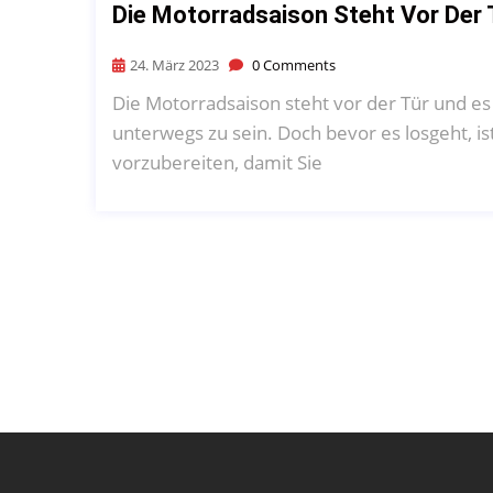
Die Motorradsaison Steht Vor Der 
24. März 2023
0 Comments
Die Motorradsaison steht vor der Tür und es
unterwegs zu sein. Doch bevor es losgeht, is
vorzubereiten, damit Sie